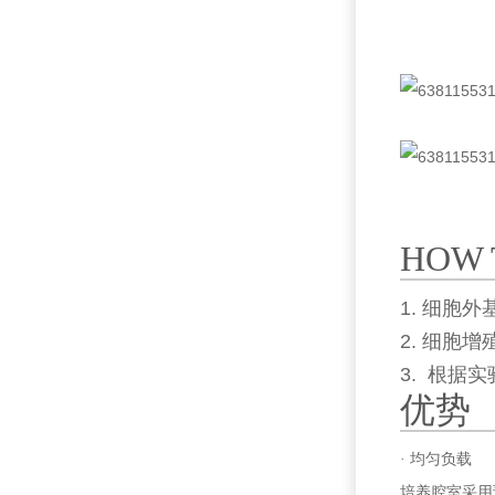
HOW 
1. 细
2. 细胞
3. 根据
优势
· 均匀负载
培养腔室采用