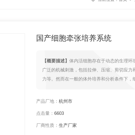
国产细胞牵张培养系统
【概要描述】
体内活细胞存在于动态的生理环
广泛的机械刺激，包括拉伸、压缩、剪切应力
力等。然而在一般的体外培养和分析条件下，
到来自生长环境的力学刺激。通过国产细胞牵
统，可以提供与体内细胞相似的生理环境，帮
产品厂地：
杭州市
分析各种细胞培养应用中的拉伸负荷的生化变
点击量：
6603
肉、肺、心脏、血管、皮肤等。
厂商性质：
生产厂家