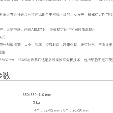
机保证在各种速度和拉伸比组合中实现一致的运动程序，机械稳定性与拉
屏，无需电脑。内置
ARM
芯片，高效稳定运行的同时简单易用
模式
牵张加载周期、大小、频率、持续时间，静态保持、正弦波形、三角波形
腔室
32×32mm，PDMS
材质基底适配各种实验室分析技术，包括细胞固定和荧
参数
形尺寸
350x330x110 mm
机重量
3 kg
伸腔体
4
个，
32x32 mm /
8
个，
20x20 mm