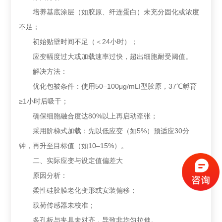
培养基底涂层（如胶原、纤连蛋白）未充分固化或浓度
不足；
初始贴壁时间不足（＜24小时）；
应变幅度过大或加载速率过快，超出细胞耐受阈值。
解决方法：
优化包被条件：使用50–100μg/mLI型胶原，37℃孵育
≥1小时后吸干；
确保细胞融合度达80%以上再启动牵张；
采用阶梯式加载：先以低应变（如5%）预适应30分
钟，再升至目标值（如10–15%）。
二、实际应变与设定值偏差大
原因分析：
柔性硅胶膜老化变形或安装偏移；
载荷传感器未校准；
多孔板与夹具未对齐，导致非均匀拉伸。