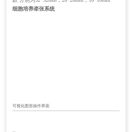
款 分别为32*32mm；20*20mm；10*10mm
细胞培养牵张系统
可视化图形操作界面