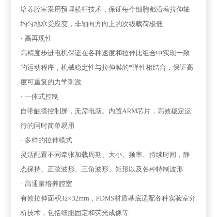
培养腔室采用预埋横杆技术，保证每个细胞都沿着拉伸轴
均匀地承受应变，非轴向方向上的次级载荷极低
· 高再现性
高精度步进电机保证在各种速度和拉伸比组合中实现一致
的运动程序，机械稳定性与拉伸膜的*弹性相结合，保证高
度可重复的力学刺激
· 一体式控制
自带触摸控制屏，无需电脑。内置
ARM
芯片，高效稳定运
行的同时简单易用
· 多样的拉伸模式
灵活配置不同牵张加载周期、大小、频率、持续时间，静
态保持、正弦波形、三角波形、矩形以及各种特制波形
· 高通量培养腔室
有效拉伸面积
32×32mm，PDMS
材质基底适配各种实验室分
析技术，包括细胞固定和荧光成像等