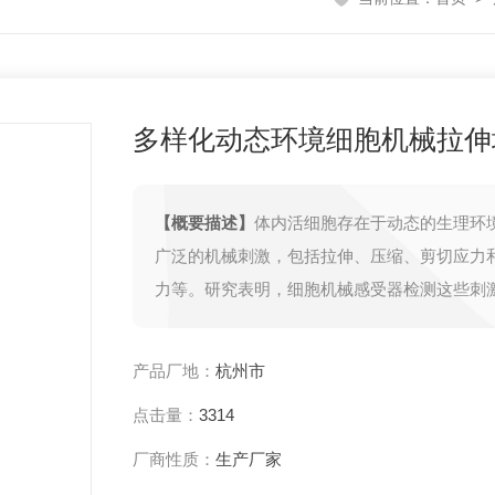
多样化动态环境细胞机械拉伸
【概要描述】
体内活细胞存在于动态的生理环
广泛的机械刺激，包括拉伸、压缩、剪切应力
力等。研究表明，细胞机械感受器检测这些刺
将信号传递到内部，进而对细胞活动产生影响
化动态环境细胞机械拉伸培养系统，可以提供
产品厂地：
杭州市
相似的生理环境，帮助研究人员分析各种细胞
点击量：
3314
的拉伸负荷的生化变化，包括肌肉、肺、心脏
肤等。
厂商性质：
生产厂家