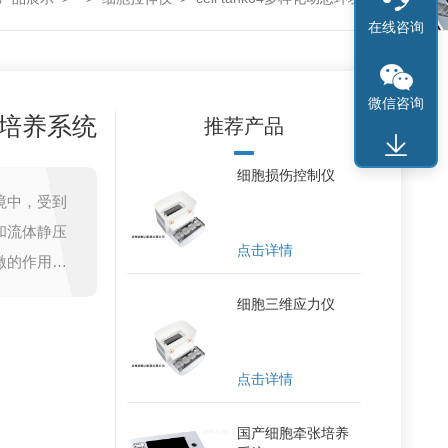
在线咨询
微信咨询
培养系统
推荐产品
细胞损伤控制仪
境中，受到
和流体静压
点击详情
激的作用并
。通过多样
细胞三维应力仪
与体内细胞
培养应用中
点击详情
、血管、皮
国产细胞牵张培养