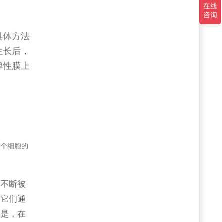
具体方法
生长后，
弹性膜上
每个细胞的
们不断被
。它们通
但是，在