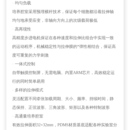
· 均匀负载
培养腔室采用预埋横杆技术，保证每个细胞都沿着拉伸轴
均匀地承受应变，非轴向方向上的次级载荷极低
· 高再现性
高精度步进电机保证在各种速度和拉伸比组合中实现一致
的运动程序，机械稳定性与拉伸膜的*弹性相结合，保证高
度可重复的力学刺激
· 一体式控制
自带触摸控制屏，无需电脑。内置
ARM
芯片，高效稳定运
行的同时简单易用
· 多样的拉伸模式
灵活配置不同牵张加载周期、大小、频率、持续时间，静
态保持、正弦波形、三角波形、矩形以及各种特制波形
· 高通量培养腔室
有效拉伸面积
32×32mm，PDMS
材质基底适配各种实验室分