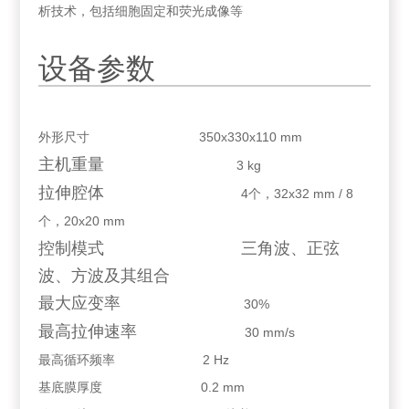
析技术，包括细胞固定和荧光成像等
设备参数
外形尺寸
350x330x110 mm
主机重量
3 kg
拉伸腔体
4
个，
32x32 mm /
8
个，
20x20 mm
控制模式 三角波、正弦
波、方波及其组合
最大应变率
30%
最高拉伸速率
30 mm/s
最高循环频率
2 Hz
基底膜厚度
0.2 mm